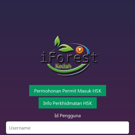
Permohonan Permit Masuk HSK
Info Perkhidmatan HSK
Id Pengguna